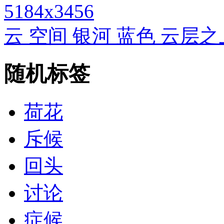
5184x3456
云 空间 银河 蓝色 云层
随机标签
荷花
斥候
回头
讨论
症候