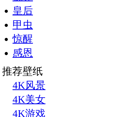
皇后
甲虫
惊醒
感恩
推荐壁纸
4K风景
4K美女
4K游戏