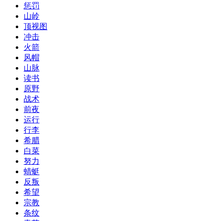
惩罚
山岭
顶视图
冲击
火箭
风帽
山脉
读书
原野
战术
前夜
运行
行李
希腊
白菜
努力
蜻蜓
反叛
希望
宗教
条纹