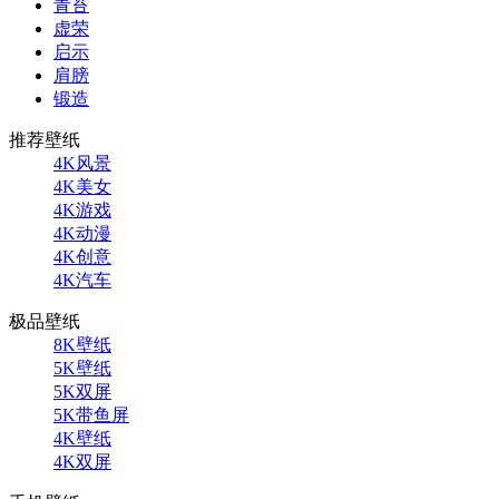
青苔
虚荣
启示
肩膀
锻造
推荐壁纸
4K风景
4K美女
4K游戏
4K动漫
4K创意
4K汽车
极品壁纸
8K壁纸
5K壁纸
5K双屏
5K带鱼屏
4K壁纸
4K双屏