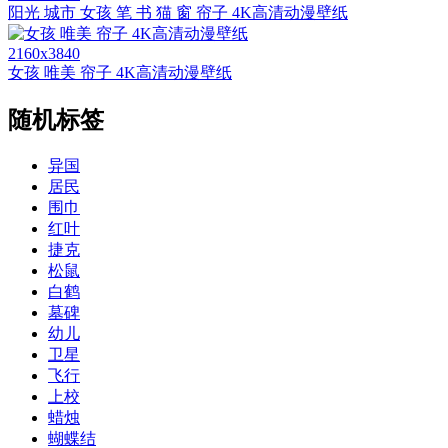
阳光 城市 女孩 笔 书 猫 窗 帘子 4K高清动漫壁纸
2160x3840
女孩 唯美 帘子 4K高清动漫壁纸
随机标签
异国
居民
围巾
红叶
捷克
松鼠
白鹤
墓碑
幼儿
卫星
飞行
上校
蜡烛
蝴蝶结