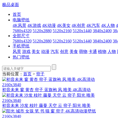
极品桌面
首页
电脑壁纸
4K风景
4K游戏
4K动漫
4K美女
4K创意
4K汽车
4K人物
7680x4320
5120x2880
5120x2160
5120x1440
3840x2400
38
全部尺寸
7680x4320
5120x2880
5120x2160
5120x1440
3840x2400
38
手机壁纸
风景
游戏
美女
动漫
汽车
创意
美食
萌物
卡通
植物
人物
热门壁纸
当前位置：
首页
>
帘子
2160x3840
初音未来 窗 黄杏 帘子 蓝旗袍 风 唯美 4K高清动
2160x3840
初音未来 沙发 枝叶 藤曼 天空 云 帘子 阳光 唯美
2160x3840