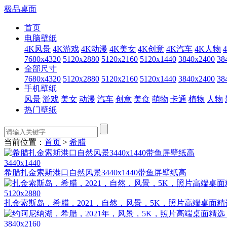
极品桌面
首页
电脑壁纸
4K风景
4K游戏
4K动漫
4K美女
4K创意
4K汽车
4K人物
7680x4320
5120x2880
5120x2160
5120x1440
3840x2400
38
全部尺寸
7680x4320
5120x2880
5120x2160
5120x1440
3840x2400
38
手机壁纸
风景
游戏
美女
动漫
汽车
创意
美食
萌物
卡通
植物
人物
热门壁纸
当前位置：
首页
>
希腊
3440x1440
希腊扎金索斯港口自然风景3440x1440带鱼屏壁纸高
5120x2880
扎金索斯岛，希腊，2021，自然，风景，5K，照片高端桌面精选
3840x2160