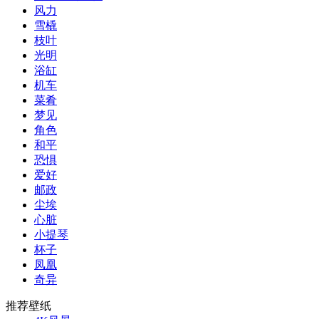
风力
雪橇
枝叶
光明
浴缸
机车
菜肴
梦见
角色
和平
恐惧
爱好
邮政
尘埃
心脏
小提琴
杯子
凤凰
奇异
推荐壁纸