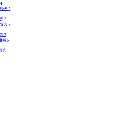
4
 3
 3
精选