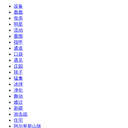
设备
蠢蠢
母亲
明星
流动
重围
指甲
通道
口袋
遇见
庄园
毯子
猛禽
冰球
净化
舞动
难过
新疆
游击战
住宅
阿尔卑斯山脉