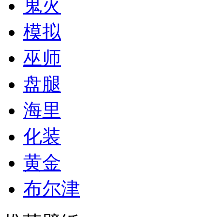
鬼火
模拟
巫师
盘腿
海里
化装
黄金
布尔津