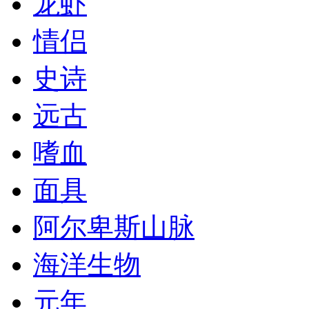
龙虾
情侣
史诗
远古
嗜血
面具
阿尔卑斯山脉
海洋生物
元年