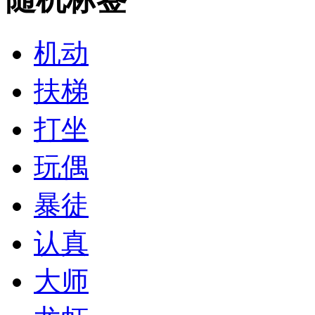
机动
扶梯
打坐
玩偶
暴徒
认真
大师