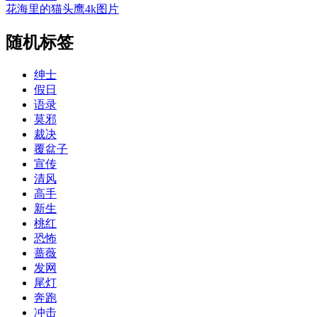
花海里的猫头鹰4k图片
随机标签
绅士
假日
语录
莫邪
裁决
覆盆子
宣传
清风
高手
新生
桃红
恐怖
蔷薇
发网
尾灯
奔跑
冲击