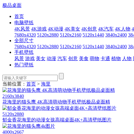
极品桌面
首页
电脑壁纸
4K风景
4K游戏
4K动漫
4K美女
4K创意
4K汽车
4K人物
7680x4320
5120x2880
5120x2160
5120x1440
3840x2400
38
全部尺寸
7680x4320
5120x2880
5120x2160
5120x1440
3840x2400
38
手机壁纸
风景
游戏
美女
动漫
汽车
创意
美食
萌物
卡通
植物
人物
热门壁纸
当前位置：
首页
>
海里
2160x3840
花海里的猫头鹰 4K高清萌动物手机壁纸极品桌面精
5120x2880
郁金香花海里的动漫女孩高端桌面4K+高清壁纸图片
4000x2667