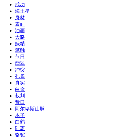
成功
海王星
身材
表面
油画
大略
妖精
笔触
节日
翡翠
冲突
孔雀
真实
白金
裁判
昔日
阿尔卑斯山脉
本子
白鹤
陆离
骆驼