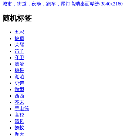
城市，街道，夜晚，跑车，尾灯高端桌面精选 3840x2160
随机标签
五彩
披肩
荣耀
笛子
守卫
漂流
糖果
湖泊
史诗
微型
西西
芥末
手电筒
高校
清风
蚂蚁
摩天