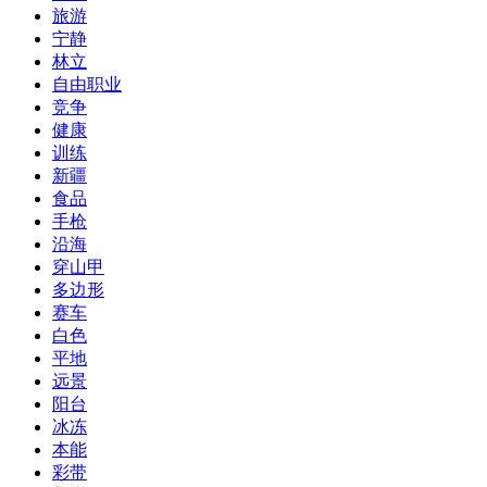
旅游
宁静
林立
自由职业
竞争
健康
训练
新疆
食品
手枪
沿海
穿山甲
多边形
赛车
白色
平地
远景
阳台
冰冻
本能
彩带