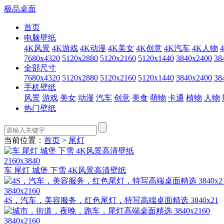
极品桌面
首页
电脑壁纸
4K风景
4K游戏
4K动漫
4K美女
4K创意
4K汽车
4K人物
7680x4320
5120x2880
5120x2160
5120x1440
3840x2400
38
全部尺寸
7680x4320
5120x2880
5120x2160
5120x1440
3840x2400
38
手机壁纸
风景
游戏
美女
动漫
汽车
创意
美食
萌物
卡通
植物
人物
热门壁纸
当前位置：
首页
>
尾灯
2160x3840
车 尾灯 城堡 下雪 4K风景高清壁纸
3840x2160
4S，汽车，美容服务，红色尾灯，特写高端桌面精选 3840x21
3840x2160