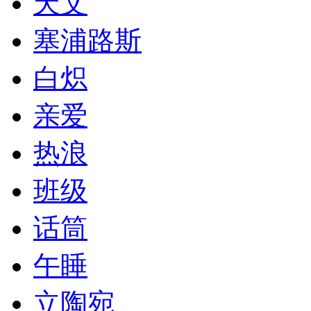
天文
塞浦路斯
白炽
亲爱
热浪
班级
话筒
午睡
立陶宛