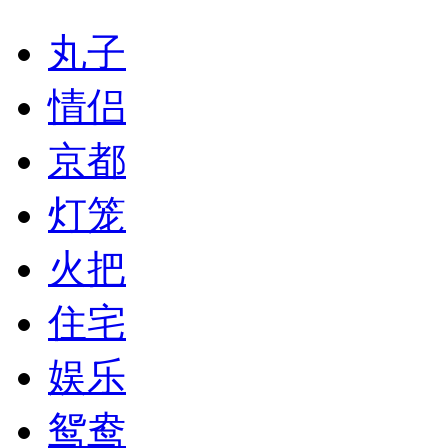
丸子
情侣
京都
灯笼
火把
住宅
娱乐
鸳鸯