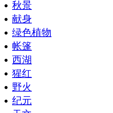
秋景
献身
绿色植物
帐篷
西湖
猩红
野火
纪元