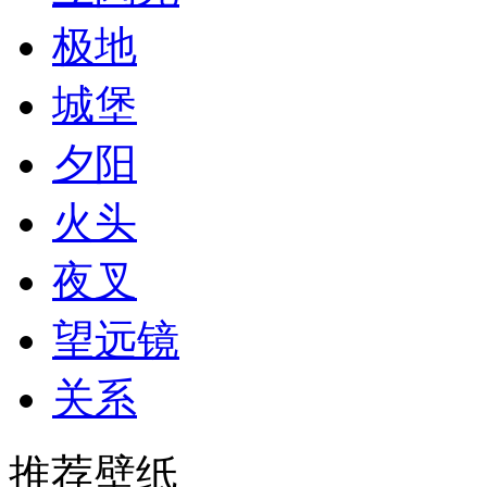
极地
城堡
夕阳
火头
夜叉
望远镜
关系
推荐壁纸