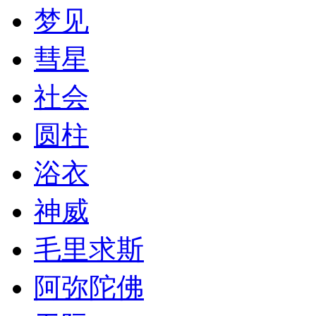
梦见
彗星
社会
圆柱
浴衣
神威
毛里求斯
阿弥陀佛