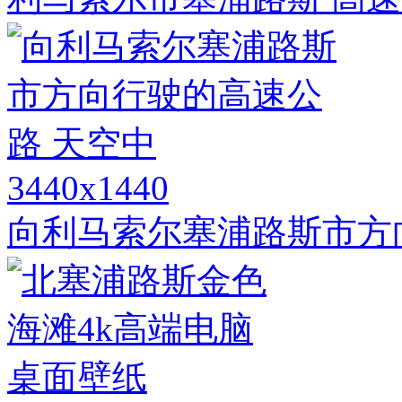
3440x1440
向利马索尔塞浦路斯市方