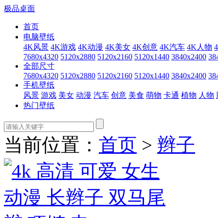
极品桌面
首页
电脑壁纸
4K风景
4K游戏
4K动漫
4K美女
4K创意
4K汽车
4K人物
7680x4320
5120x2880
5120x2160
5120x1440
3840x2400
38
全部尺寸
7680x4320
5120x2880
5120x2160
5120x1440
3840x2400
38
手机壁纸
风景
游戏
美女
动漫
汽车
创意
美食
萌物
卡通
植物
人物
热门壁纸
当前位置：
首页
>
辫子