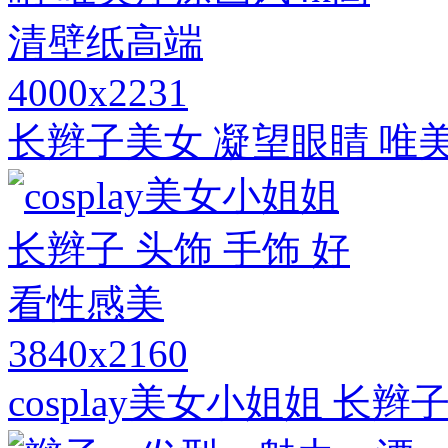
4000x2231
长辫子美女 凝望眼睛 唯
3840x2160
cosplay美女小姐姐 长