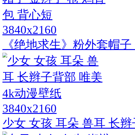
3840x2160
《绝地求生》粉外套帽子 
3840x2160
少女 女孩 耳朵 兽耳 长