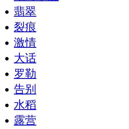
翡翠
裂痕
激情
大话
罗勒
告别
水稻
露营