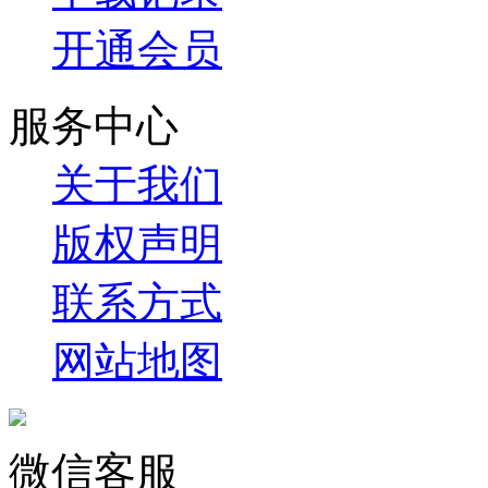
开通会员
服务中心
关于我们
版权声明
联系方式
网站地图
微信客服