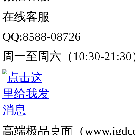
在线客服
QQ:8588-08726
周一至周六（10:30-21:3
高端极品桌面（www.igd