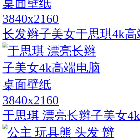
3840x2160
长发辫子美女于思琪4k
3840x2160
于思琪 漂亮长辫子美女4