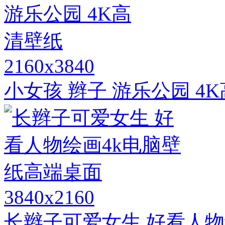
2160x3840
小女孩 辫子 游乐公园 4
3840x2160
长辫子可爱女生 好看人物