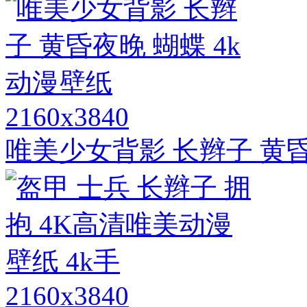
2160x3840
唯美少女背影 长辫子 黄昏
2160x3840