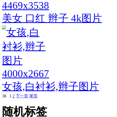
4469x3538
美女 口红 辫子 4k图片
4000x2667
女孩,白衬衫,辫子图片
38
1
2
下一页
尾页
随机标签