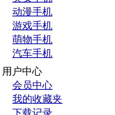
动漫手机
游戏手机
萌物手机
汽车手机
用户中心
会员中心
我的收藏夹
下载记录