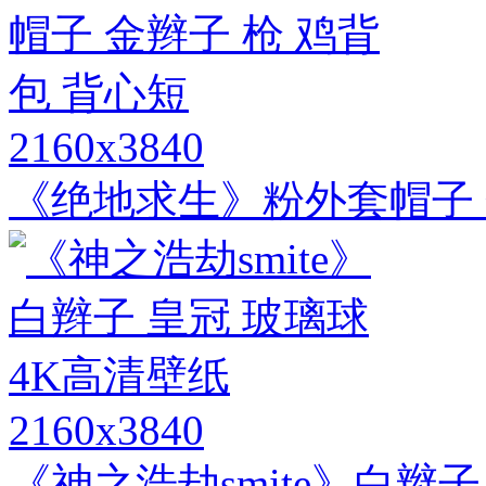
2160x3840
《绝地求生》粉外套帽子 
2160x3840
《神之浩劫smite》白辫子