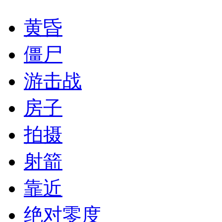
黄昏
僵尸
游击战
房子
拍摄
射箭
靠近
绝对零度