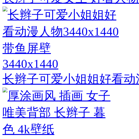
3440x1440
长辫子可爱小姐姐好看动漫人