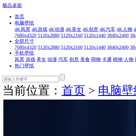
极品桌面
首页
电脑壁纸
4K风景
4K游戏
4K动漫
4K美女
4K创意
4K汽车
4K人物
7680x4320
5120x2880
5120x2160
5120x1440
3840x2400
38
全部尺寸
7680x4320
5120x2880
5120x2160
5120x1440
3840x2400
38
手机壁纸
风景
游戏
美女
动漫
汽车
创意
美食
萌物
卡通
植物
人物
热门壁纸
当前位置：
首页
>
电脑壁