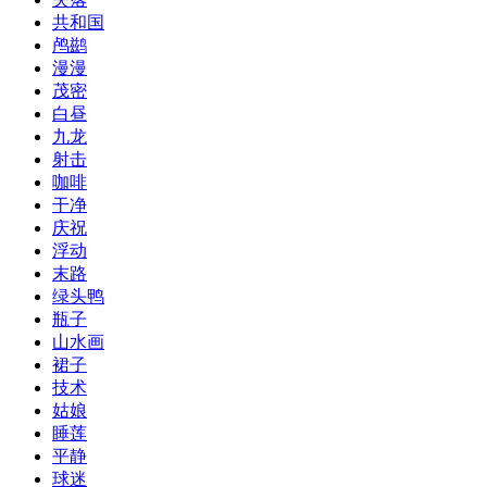
共和国
鸬鹚
漫漫
茂密
白昼
九龙
射击
咖啡
干净
庆祝
浮动
末路
绿头鸭
瓶子
山水画
裙子
技术
姑娘
睡莲
平静
球迷