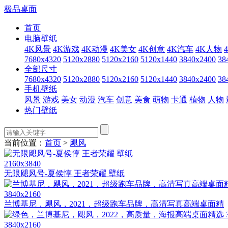
极品桌面
首页
电脑壁纸
4K风景
4K游戏
4K动漫
4K美女
4K创意
4K汽车
4K人物
7680x4320
5120x2880
5120x2160
5120x1440
3840x2400
38
全部尺寸
7680x4320
5120x2880
5120x2160
5120x1440
3840x2400
38
手机壁纸
风景
游戏
美女
动漫
汽车
创意
美食
萌物
卡通
植物
人物
热门壁纸
当前位置：
首页
>
飓风
2160x3840
无限飓风号-夏侯惇 王者荣耀 壁纸
3840x2160
兰博基尼，飓风，2021，超级跑车品牌，高清写真高端桌面精
3840x2160