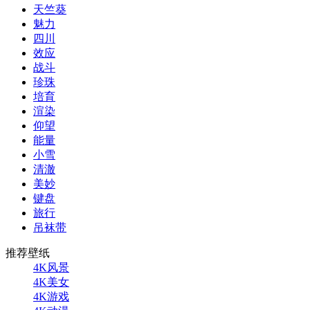
天竺葵
魅力
四川
效应
战斗
珍珠
培育
渲染
仰望
能量
小雪
清澈
美妙
键盘
旅行
吊袜带
推荐壁纸
4K风景
4K美女
4K游戏