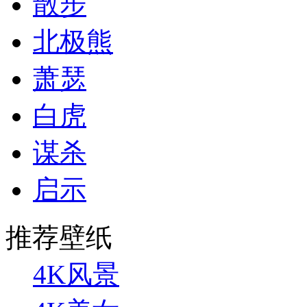
散步
北极熊
萧瑟
白虎
谋杀
启示
推荐壁纸
4K风景