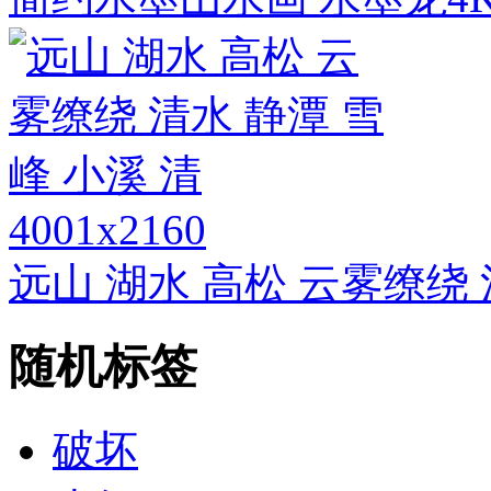
4001x2160
远山 湖水 高松 云雾缭绕 
随机标签
破坏