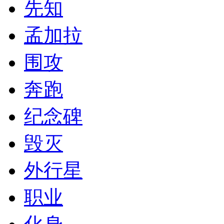
先知
孟加拉
围攻
奔跑
纪念碑
毁灭
外行星
职业