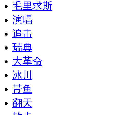
毛里求斯
演唱
追击
瑞典
大革命
冰川
带鱼
翻天