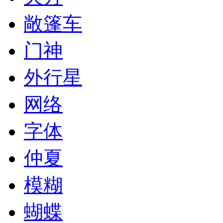
敞篷车
门神
外行星
网络
字体
仲夏
模糊
蝴蝶