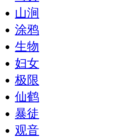
山涧
涂鸦
生物
妇女
极限
仙鹤
暴徒
观音