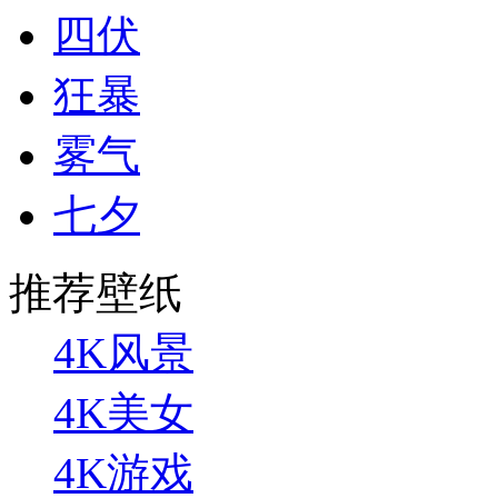
四伏
狂暴
雾气
七夕
推荐壁纸
4K风景
4K美女
4K游戏