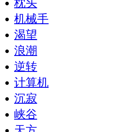
枕头
机械手
渴望
浪潮
逆转
计算机
沉寂
峡谷
天方