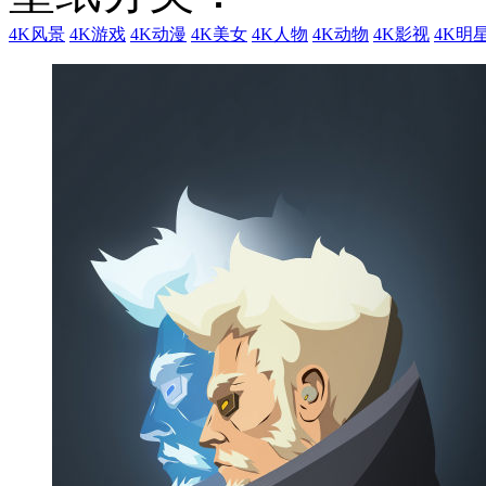
4K风景
4K游戏
4K动漫
4K美女
4K人物
4K动物
4K影视
4K明