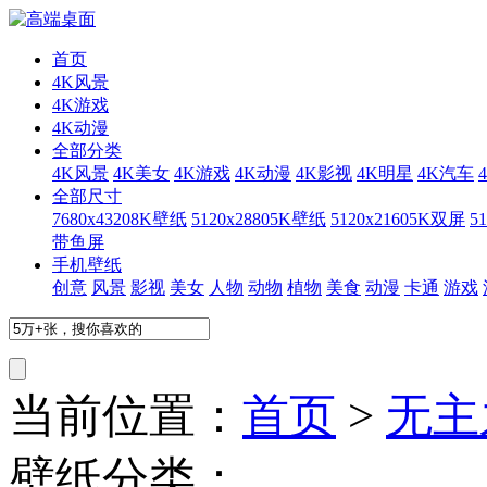
首页
4K风景
4K游戏
4K动漫
全部分类
4K风景
4K美女
4K游戏
4K动漫
4K影视
4K明星
4K汽车
全部尺寸
7680x4320
8K壁纸
5120x2880
5K壁纸
5120x2160
5K双屏
51
带鱼屏
手机壁纸
创意
风景
影视
美女
人物
动物
植物
美食
动漫
卡通
游戏
当前位置：
首页
>
无主
壁纸分类：