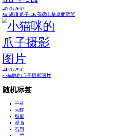
4000x2667
猫 胡须 爪子 4K高端电脑桌面壁纸
4439x2961
小猫咪的爪子摄影图片
随机标签
干草
大红
裂痕
漫画
石斛
土壤