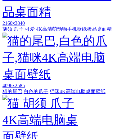
2160x3840
胡须 爪子 可爱 4K高清萌动物手机壁纸极品桌面精
4096x2585
猫的尾巴,白色的爪子,猫咪4K高端电脑桌面壁纸