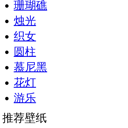
珊瑚礁
烛光
织女
圆柱
慕尼黑
花灯
游乐
推荐壁纸