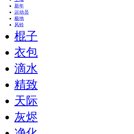
新年
运动员
极地
风铃
棍子
衣包
滴水
精致
天际
灰烬
净化