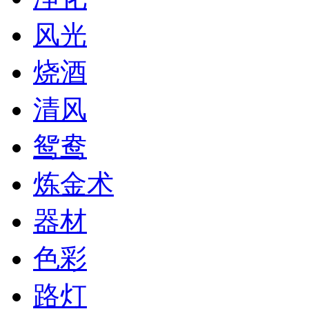
风光
烧酒
清风
鸳鸯
炼金术
器材
色彩
路灯