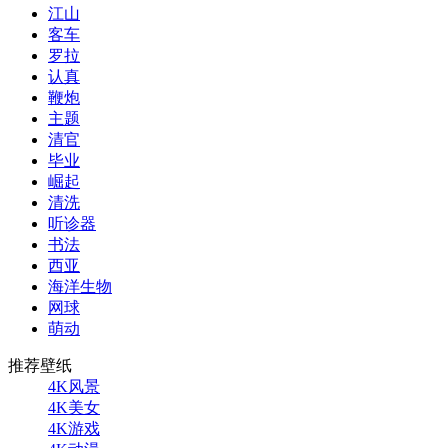
江山
客车
罗拉
认真
鞭炮
主题
清官
毕业
崛起
清洗
听诊器
书法
西亚
海洋生物
网球
萌动
推荐壁纸
4K风景
4K美女
4K游戏