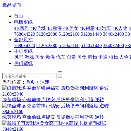
极品桌面
首页
电脑壁纸
4K风景
4K游戏
4K动漫
4K美女
4K创意
4K汽车
4K人物
7680x4320
5120x2880
5120x2160
5120x1440
3840x2400
38
全部尺寸
7680x4320
5120x2880
5120x2160
5120x1440
3840x2400
38
手机壁纸
风景
游戏
美女
动漫
汽车
创意
美食
萌物
卡通
植物
人物
热门壁纸
当前位置：
首页
>
球迷
2160x3840
绿茵球场 夺命前锋卢锡安 后场堡垒阿利斯塔 逆转
3840x2160
绿茵球场 夺命前锋卢锡安 后场堡垒阿利斯塔 逆转
3840x2160