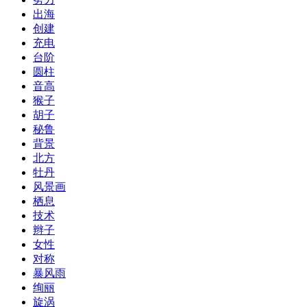
出海
创建
充电
台阶
圆柱
音高
猴子
胡子
秘鲁
背景
北方
牡丹
风景画
栖息
技术
辫子
女性
对称
暴风雨
绚丽
旋涡