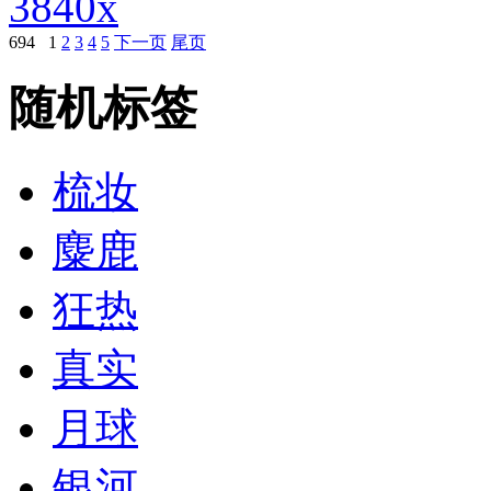
3840x
694
1
2
3
4
5
下一页
尾页
随机标签
梳妆
麋鹿
狂热
真实
月球
银河