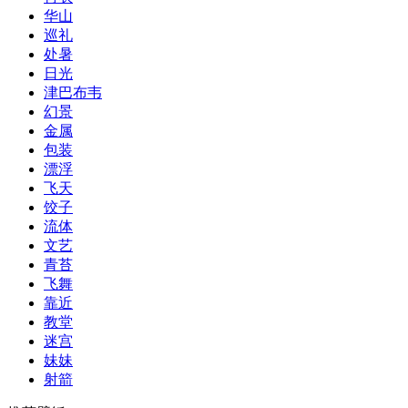
华山
巡礼
处暑
日光
津巴布韦
幻景
金属
包装
漂浮
飞天
饺子
流体
文艺
青苔
飞舞
靠近
教堂
迷宫
妹妹
射箭