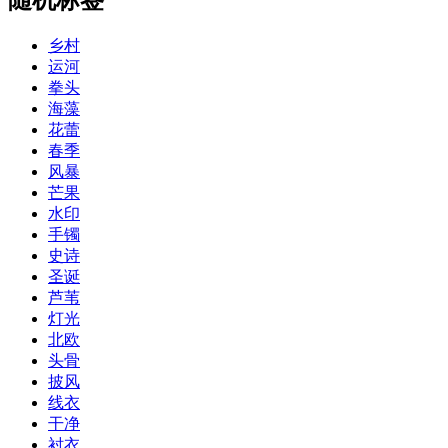
乡村
运河
拳头
海藻
花蕾
春季
风暴
芒果
水印
手镯
史诗
圣诞
芦苇
灯光
北欧
头骨
披风
线衣
干净
衬衣