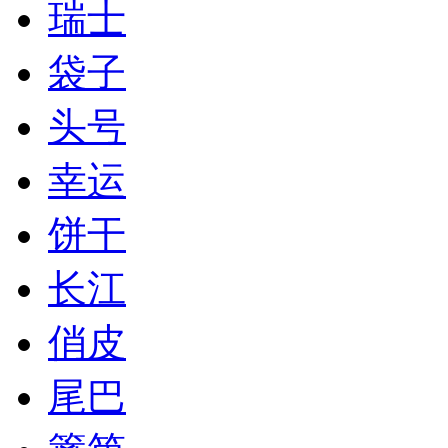
瑞士
袋子
头号
幸运
饼干
长江
俏皮
尾巴