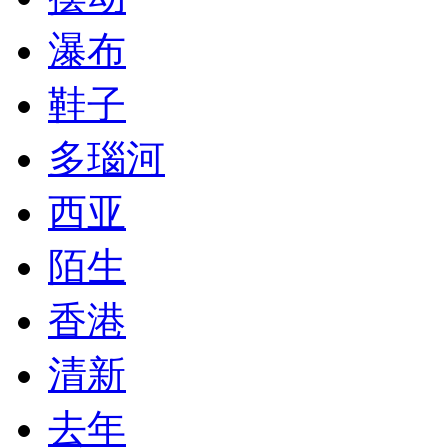
瀑布
鞋子
多瑙河
西亚
陌生
香港
清新
去年