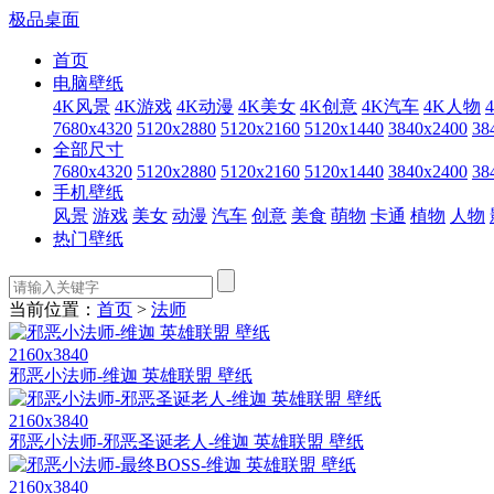
极品桌面
首页
电脑壁纸
4K风景
4K游戏
4K动漫
4K美女
4K创意
4K汽车
4K人物
7680x4320
5120x2880
5120x2160
5120x1440
3840x2400
38
全部尺寸
7680x4320
5120x2880
5120x2160
5120x1440
3840x2400
38
手机壁纸
风景
游戏
美女
动漫
汽车
创意
美食
萌物
卡通
植物
人物
热门壁纸
当前位置：
首页
>
法师
2160x3840
邪恶小法师-维迦 英雄联盟 壁纸
2160x3840
邪恶小法师-邪恶圣诞老人-维迦 英雄联盟 壁纸
2160x3840