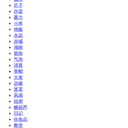
爪子
许诺
重力
小米
地板
永远
赤城
湖南
装扮
气泡
清晨
草帽
大发
边缘
笼罩
风扇
祖师
糖葫芦
日记
化妆品
教堂