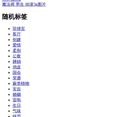
魔法师 男生 动漫5k图片
随机标签
菲律宾
客厅
创建
爱情
柔和
公敌
婵娟
俏皮
国会
突袭
蕨类植物
安吉
婚姻
雷电
生日
气味
钱币