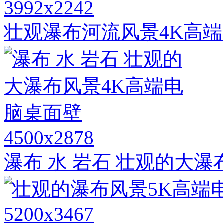
3992x2242
壮观瀑布河流风景4K高
4500x2878
瀑布 水 岩石 壮观的大
5200x3467