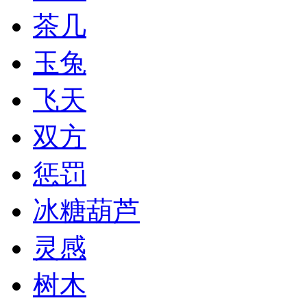
茶几
玉兔
飞天
双方
惩罚
冰糖葫芦
灵感
树木