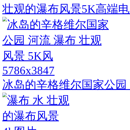
壮观的瀑布风景5K高端
5786x3847
冰岛的辛格维尔国家公园 河