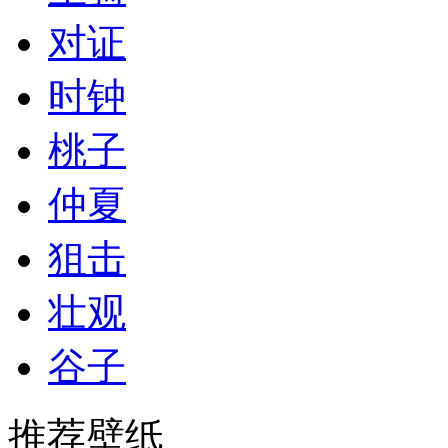
对证
时钟
桃子
仲夏
狙击
壮观
谷子
推荐壁纸