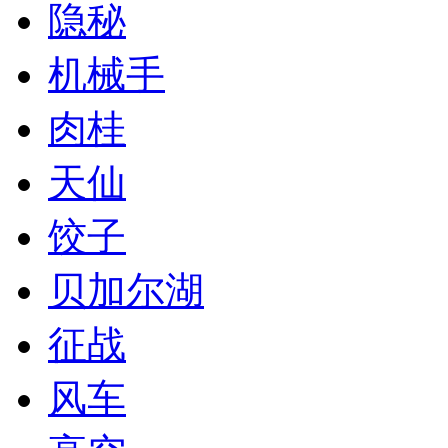
隐秘
机械手
肉桂
天仙
饺子
贝加尔湖
征战
风车