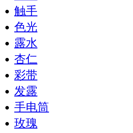
触手
色光
露水
杏仁
彩带
发露
手电筒
玫瑰