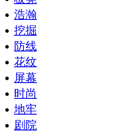
浩瀚
挖掘
防线
花纹
屏幕
时尚
地牢
剧院