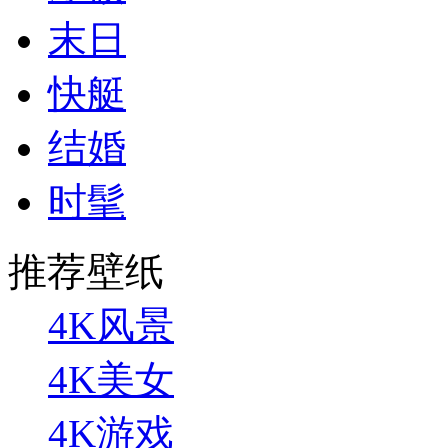
末日
快艇
结婚
时髦
推荐壁纸
4K风景
4K美女
4K游戏