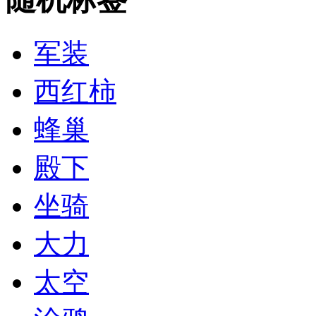
军装
西红柿
蜂巢
殿下
坐骑
大力
太空