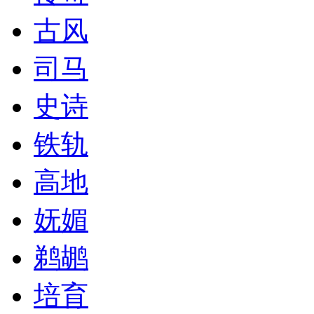
古风
司马
史诗
铁轨
高地
妩媚
鹈鹕
培育