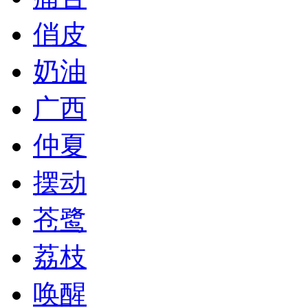
俏皮
奶油
广西
仲夏
摆动
苍鹭
荔枝
唤醒