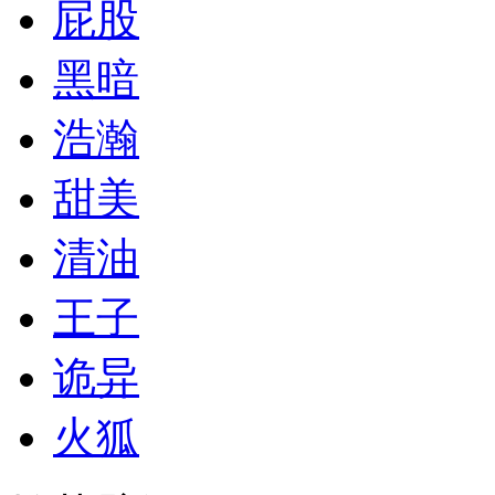
屁股
黑暗
浩瀚
甜美
清油
王子
诡异
火狐