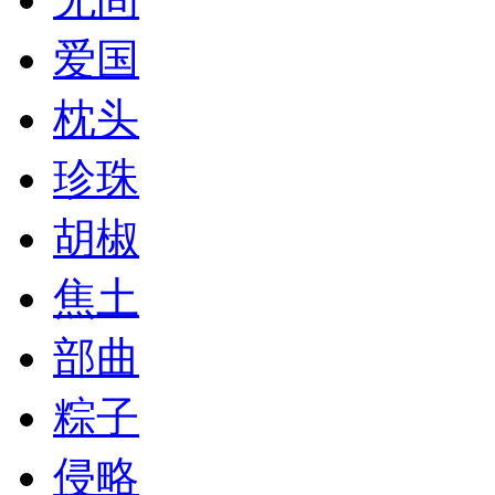
爱国
枕头
珍珠
胡椒
焦土
部曲
粽子
侵略