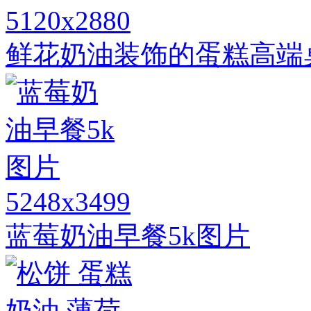
5120x2880
鲜花奶油装饰的蛋糕高端
5248x3499
蓝莓奶油早餐5k图片