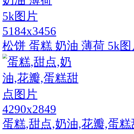
5184x3456
松饼 蛋糕 奶油 薄荷 5k
4290x2849
蛋糕,甜点,奶油,花瓣,蛋