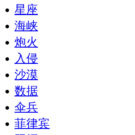
星座
海峡
炮火
入侵
沙漠
数据
伞兵
菲律宾