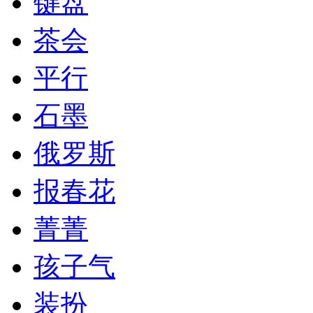
键盘
茶会
平行
石墨
俄罗斯
报春花
菁菁
孩子气
装扮