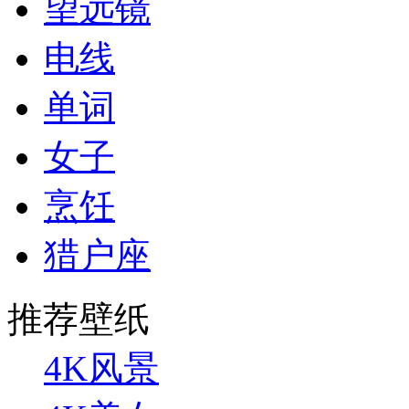
望远镜
电线
单词
女子
烹饪
猎户座
推荐壁纸
4K风景