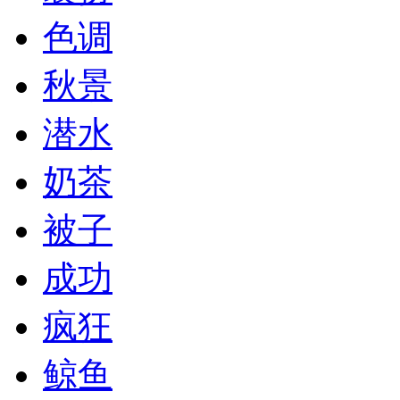
色调
秋景
潜水
奶茶
被子
成功
疯狂
鲸鱼