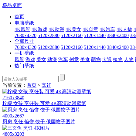
极品桌面
首页
电脑壁纸
4K风景
4K游戏
4K动漫
4K美女
4K创意
4K汽车
4K人物
7680x4320
5120x2880
5120x2160
5120x1440
3840x2400
38
全部尺寸
7680x4320
5120x2880
5120x2160
5120x1440
3840x2400
38
手机壁纸
风景
游戏
美女
动漫
汽车
创意
美食
萌物
卡通
植物
人物
热门壁纸
当前位置：
首页
>
烹饪
2160x3840
柠檬 女孩 烹饪装 可爱 4K高清动漫壁纸
4000x2667
厨房 烹饪 馅饼 饺子 俄国饺子图片
4805x3203