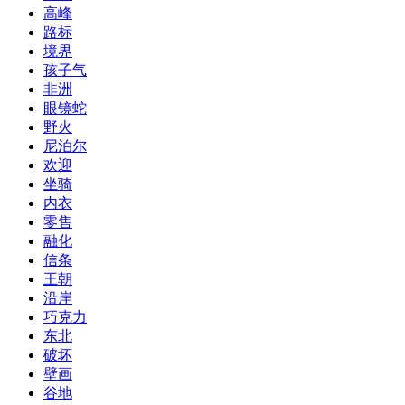
高峰
路标
境界
孩子气
非洲
眼镜蛇
野火
尼泊尔
欢迎
坐骑
内衣
零售
融化
信条
王朝
沿岸
巧克力
东北
破坏
壁画
谷地