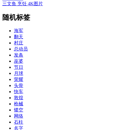
三文鱼 烹饪 4K图片
随机标签
海军
翻天
村庄
总动员
发条
巫婆
节日
月球
荣耀
头骨
快车
敦煌
枪械
镂空
网络
石柱
名字