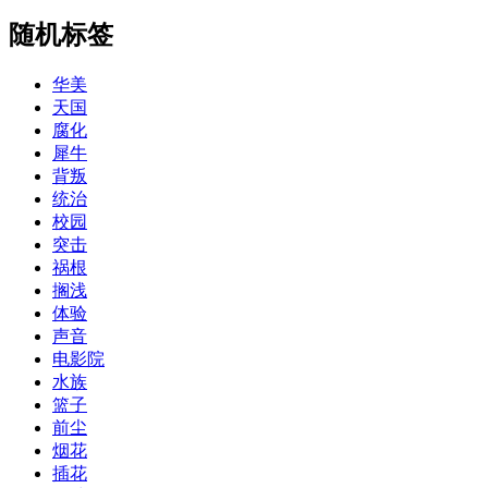
随机标签
华美
天国
腐化
犀牛
背叛
统治
校园
突击
祸根
搁浅
体验
声音
电影院
水族
篮子
前尘
烟花
插花