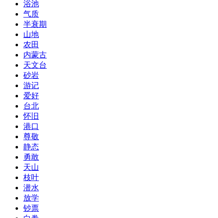
浴池
气质
半衰期
山地
农田
内蒙古
天文台
砂岩
游记
爱好
台北
怀旧
港口
尊敬
静态
勇敢
天山
枝叶
潜水
放学
钞票