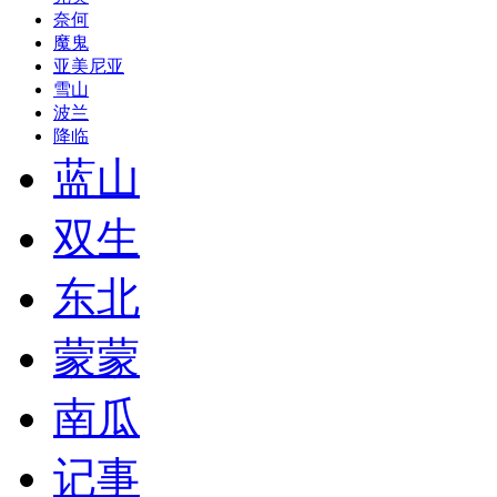
奈何
魔鬼
亚美尼亚
雪山
波兰
降临
蓝山
双生
东北
蒙蒙
南瓜
记事