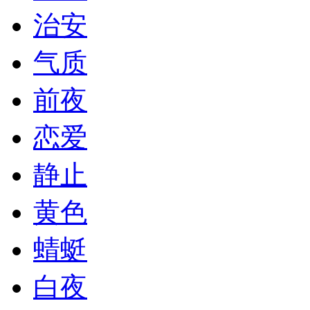
治安
气质
前夜
恋爱
静止
黄色
蜻蜓
白夜