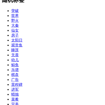
突破
世界
野火
大秦
仙女
房子
太阳日
观赏鱼
睡莲
无畏
幼儿
鲸鱼
乐谱
棋盘
广告
里程碑
进军
蜡烛
菜肴
完美