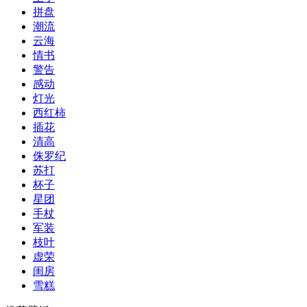
拼盘
潮流
云海
情书
警告
感动
灯光
西红柿
插花
清高
侏罗纪
苏打
杯子
星团
手杖
军装
枝叶
虚荣
闺房
雪糕