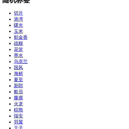
切片
港湾
曙光
玉米
郁金香
战舰
花篮
墨水
乌克兰
国风
海鲜
夏至
新郎
船员
麋鹿
火龙
棕熊
瑞安
羽翼
王子