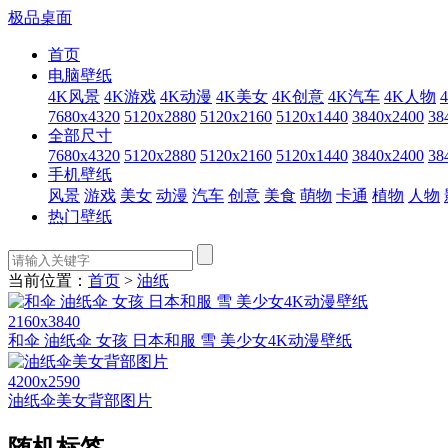
极品桌面
首页
电脑壁纸
4K风景
4K游戏
4K动漫
4K美女
4K创意
4K汽车
4K人物
7680x4320
5120x2880
5120x2160
5120x1440
3840x2400
38
全部尺寸
7680x4320
5120x2880
5120x2160
5120x1440
3840x2400
38
手机壁纸
风景
游戏
美女
动漫
汽车
创意
美食
萌物
卡通
植物
人物
热门壁纸
当前位置：
首页
>
油纸
2160x3840
和伞 油纸伞 女孩 日本和服 雪 美少女4K动漫壁纸
4200x2590
油纸伞美女背部图片
随机标签