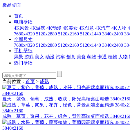
极品桌面
首页
电脑壁纸
4K风景
4K游戏
4K动漫
4K美女
4K创意
4K汽车
4K人物
7680x4320
5120x2880
5120x2160
5120x1440
3840x2400
38
全部尺寸
7680x4320
5120x2880
5120x2160
5120x1440
3840x2400
38
手机壁纸
风景
游戏
美女
动漫
汽车
创意
美食
萌物
卡通
植物
人物
热门壁纸
当前位置：
首页
>
成熟
3840x2160
夏天，紫色，葡萄，成熟，收获，阳光高端桌面精选 3840x216
3840x2160
成熟，草莓，浆果，花卉，绿色，背景高端桌面精选 3840x216
3840x2160