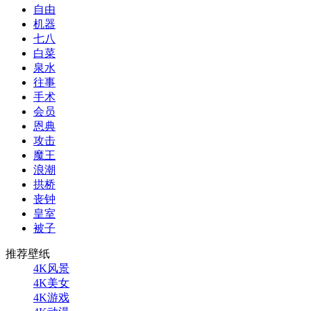
自由
机器
七八
白菜
泉水
往事
手术
会员
恩典
攻击
魔王
浪潮
拱桥
丧钟
皇室
被子
推荐壁纸
4K风景
4K美女
4K游戏