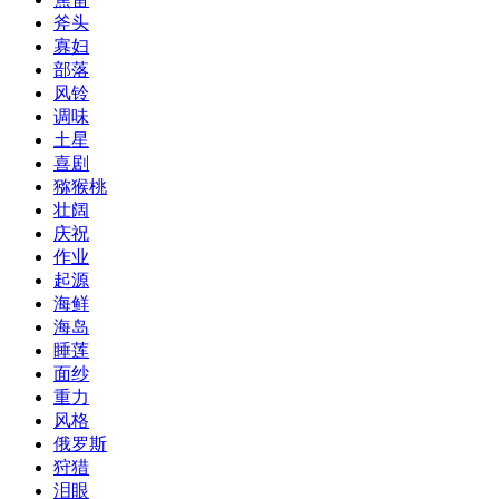
斧头
寡妇
部落
风铃
调味
土星
喜剧
猕猴桃
壮阔
庆祝
作业
起源
海鲜
海岛
睡莲
面纱
重力
风格
俄罗斯
狩猎
泪眼