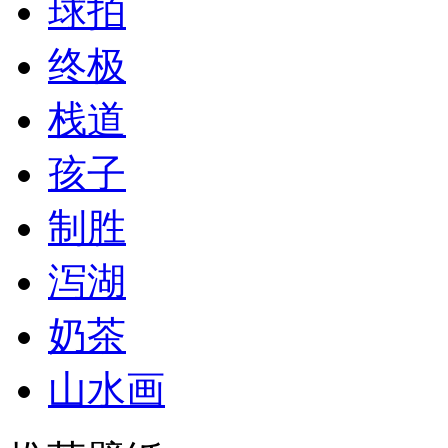
球拍
终极
栈道
孩子
制胜
泻湖
奶茶
山水画