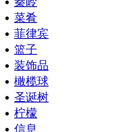
秦岭
菜肴
菲律宾
篮子
装饰品
橄榄球
圣诞树
柠檬
信息