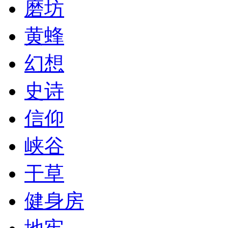
磨坊
黄蜂
幻想
史诗
信仰
峡谷
干草
健身房