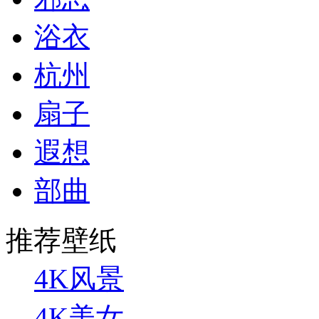
浴衣
杭州
扇子
遐想
部曲
推荐壁纸
4K风景
4K美女