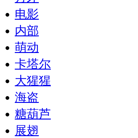
电影
内部
萌动
卡塔尔
大猩猩
海盗
糖葫芦
展翅