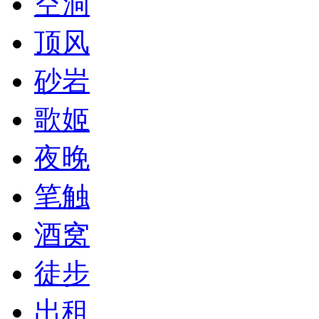
空洞
顶风
砂岩
歌姬
夜晚
笔触
酒窝
徒步
出租