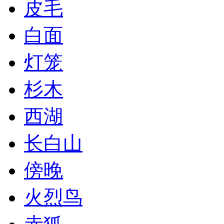
皮毛
白面
灯笼
杉木
西湖
长白山
傍晚
火烈鸟