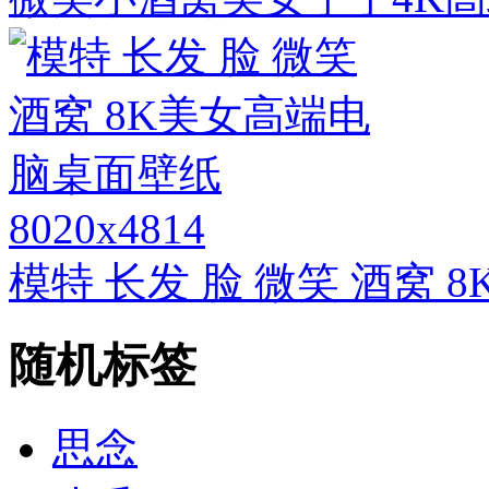
8020x4814
模特 长发 脸 微笑 酒窝
随机标签
思念