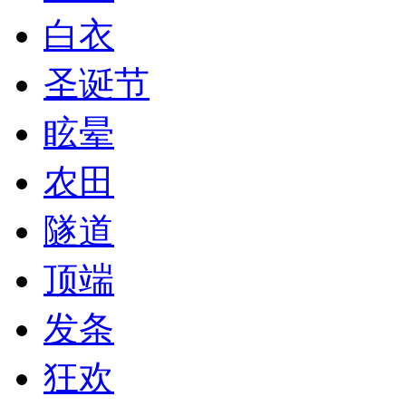
白衣
圣诞节
眩晕
农田
隧道
顶端
发条
狂欢