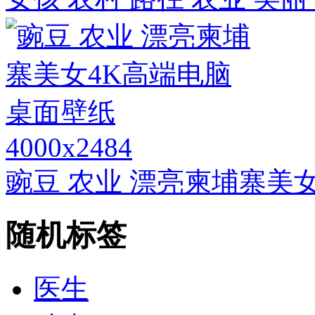
4000x2484
豌豆 农业 漂亮柬埔寨美
随机标签
医生