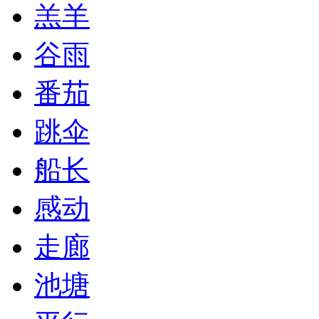
羔羊
谷雨
番茄
跳伞
船长
感动
走廊
池塘