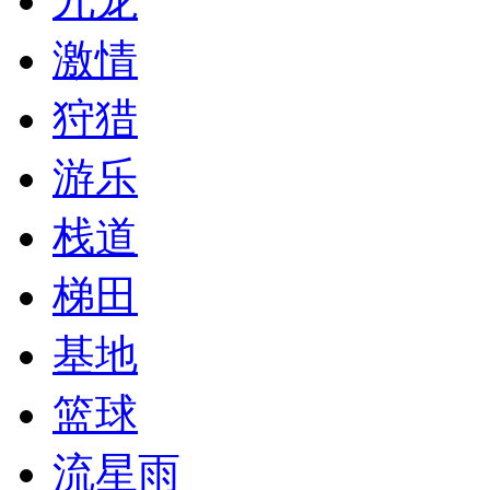
九龙
激情
狩猎
游乐
栈道
梯田
基地
篮球
流星雨