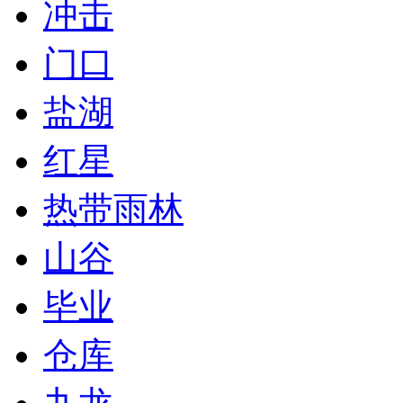
冲击
门口
盐湖
红星
热带雨林
山谷
毕业
仓库