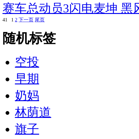
赛车总动员3闪电麦坤 黑
41
1
2
下一页
尾页
随机标签
空投
早期
奶妈
林荫道
旗子