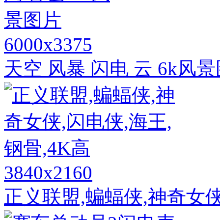
6000x3375
天空 风暴 闪电 云 6k风
3840x2160
正义联盟,蝙蝠侠,神奇女侠