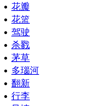
花瓣
花篮
驾驶
杀戮
茅草
多瑙河
翻新
行李