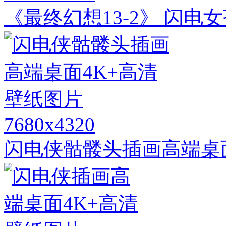
《最终幻想13-2》 闪电女
7680x4320
闪电侠骷髅头插画高端桌