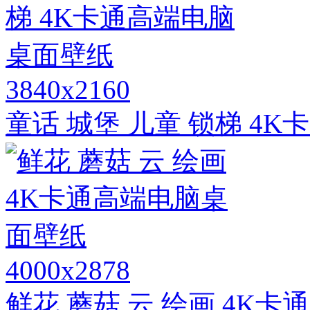
3840x2160
童话 城堡 儿童 锁梯 4
4000x2878
鲜花 蘑菇 云 绘画 4K