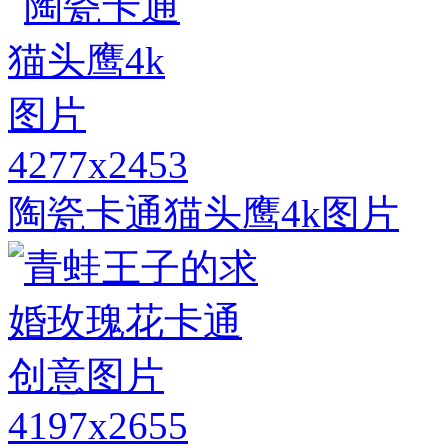
4277x2453
陶瓷卡通猫头鹰4k图片
4197x2655