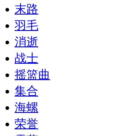
末路
羽毛
消逝
战士
摇篮曲
集合
海螺
荣誉