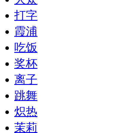
打字
霞浦
吃饭
奖杯
离子
跳舞
炽热
茉莉