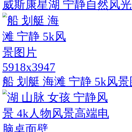
威斯康星湖 宁静自然风光
5918x3947
船 划艇 海滩 宁静 5k风