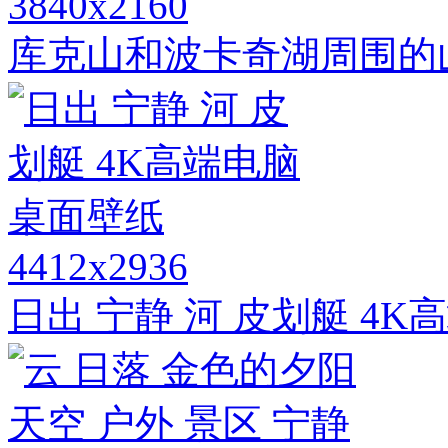
3840x2160
库克山和波卡奇湖周围的山
4412x2936
日出 宁静 河 皮划艇 4