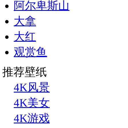
阿尔卑斯山
大拿
大红
观赏鱼
推荐壁纸
4K风景
4K美女
4K游戏