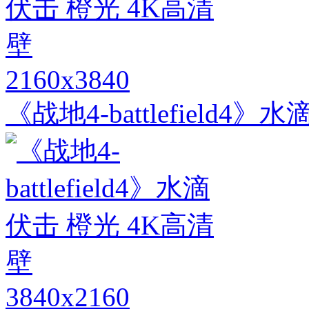
2160x3840
《战地4-battlefield4
3840x2160