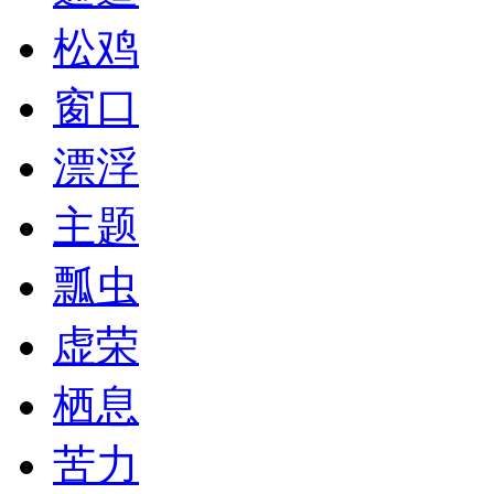
松鸡
窗口
漂浮
主题
瓢虫
虚荣
栖息
苦力