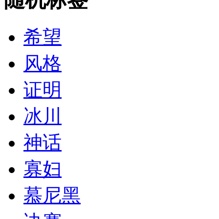
希望
风格
证明
冰川
神话
寡妇
慕尼黑