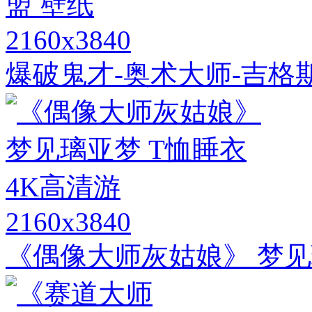
2160x3840
爆破鬼才-奥术大师-吉格斯
2160x3840
《偶像大师灰姑娘》 梦见