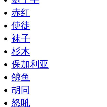
赤红
使徒
袜子
杉木
保加利亚
鲸鱼
胡同
怒吼