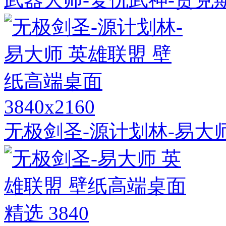
3840x2160
无极剑圣-源计划林-易大