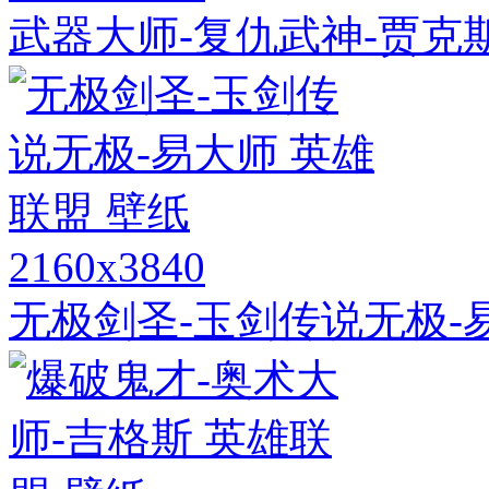
武器大师-复仇武神-贾克斯
2160x3840
无极剑圣-玉剑传说无极-