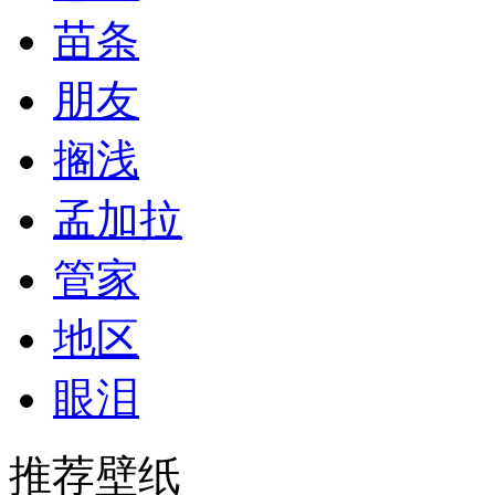
苗条
朋友
搁浅
孟加拉
管家
地区
眼泪
推荐壁纸