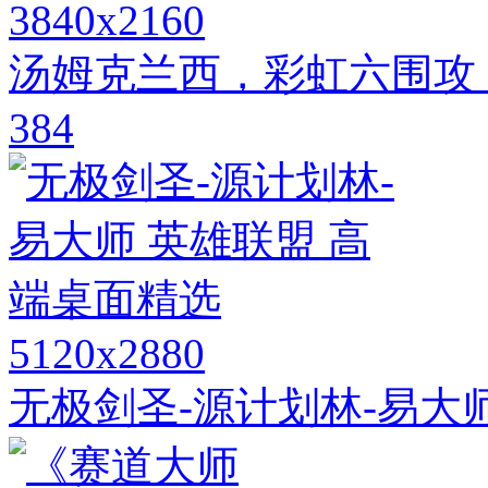
3840x2160
汤姆克兰西，彩虹六围攻，
384
5120x2880
无极剑圣-源计划林-易大