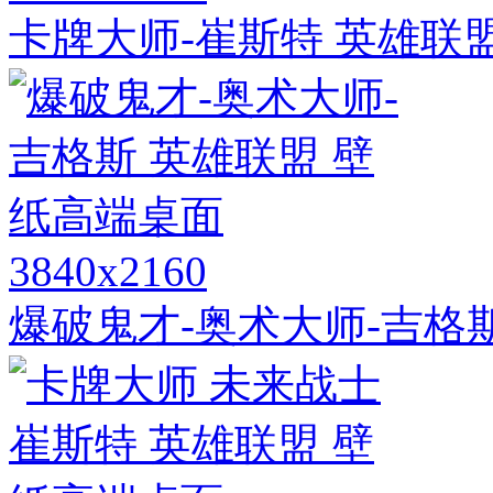
卡牌大师-崔斯特 英雄联盟
3840x2160
爆破鬼才-奥术大师-吉格