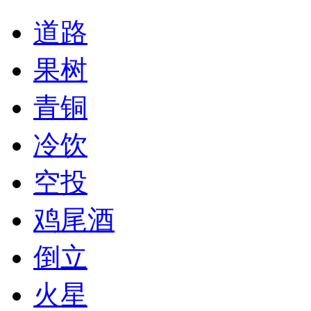
道路
果树
青铜
冷饮
空投
鸡尾酒
倒立
火星