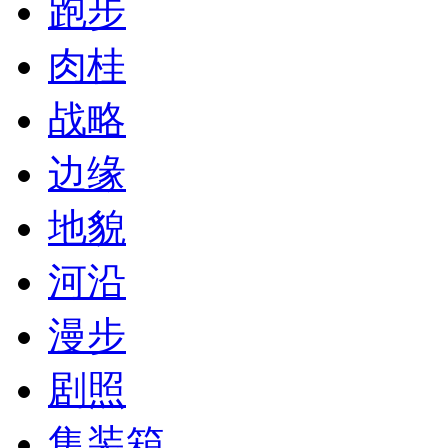
跑步
肉桂
战略
边缘
地貌
河沿
漫步
剧照
集装箱