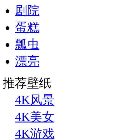
剧院
蛋糕
瓢虫
漂亮
推荐壁纸
4K风景
4K美女
4K游戏