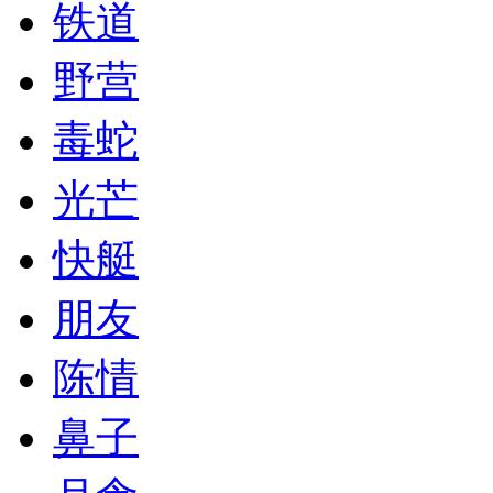
铁道
野营
毒蛇
光芒
快艇
朋友
陈情
鼻子