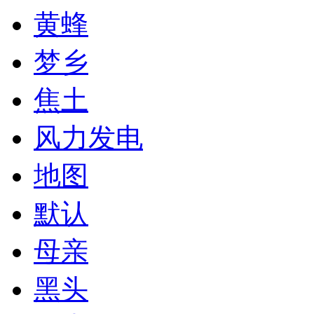
黄蜂
梦乡
焦土
风力发电
地图
默认
母亲
黑头