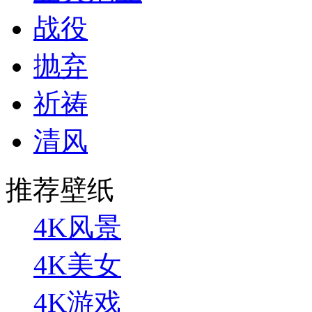
战役
抛弃
祈祷
清风
推荐壁纸
4K风景
4K美女
4K游戏