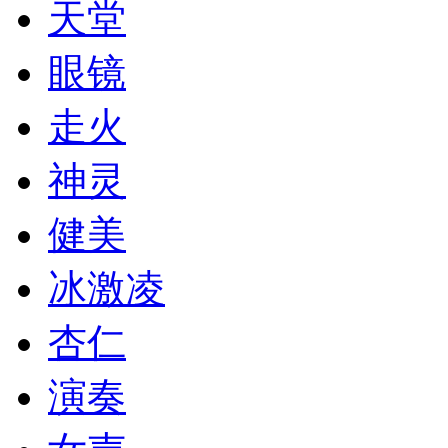
天堂
眼镜
走火
神灵
健美
冰激凌
杏仁
演奏