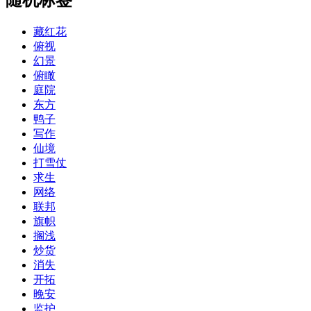
藏红花
俯视
幻景
俯瞰
庭院
东方
鸭子
写作
仙境
打雪仗
求生
网络
联邦
旗帜
搁浅
炒货
消失
开拓
晚安
监护