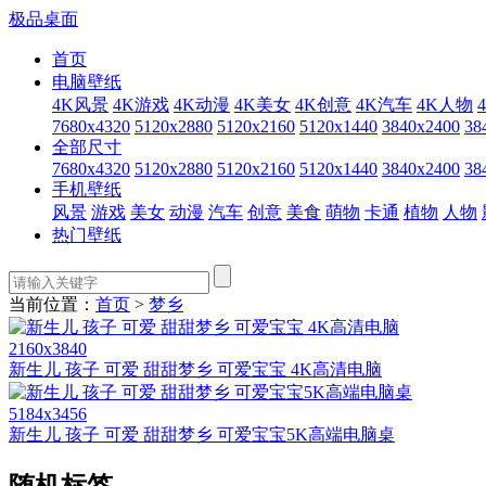
极品桌面
首页
电脑壁纸
4K风景
4K游戏
4K动漫
4K美女
4K创意
4K汽车
4K人物
7680x4320
5120x2880
5120x2160
5120x1440
3840x2400
38
全部尺寸
7680x4320
5120x2880
5120x2160
5120x1440
3840x2400
38
手机壁纸
风景
游戏
美女
动漫
汽车
创意
美食
萌物
卡通
植物
人物
热门壁纸
当前位置：
首页
>
梦乡
2160x3840
新生儿 孩子 可爱 甜甜梦乡 可爱宝宝 4K高清电脑
5184x3456
新生儿 孩子 可爱 甜甜梦乡 可爱宝宝5K高端电脑桌
随机标签