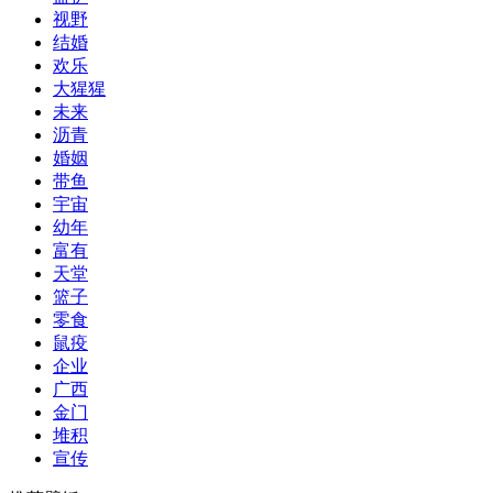
视野
结婚
欢乐
大猩猩
未来
沥青
婚姻
带鱼
宇宙
幼年
富有
天堂
篮子
零食
鼠疫
企业
广西
金门
堆积
宣传