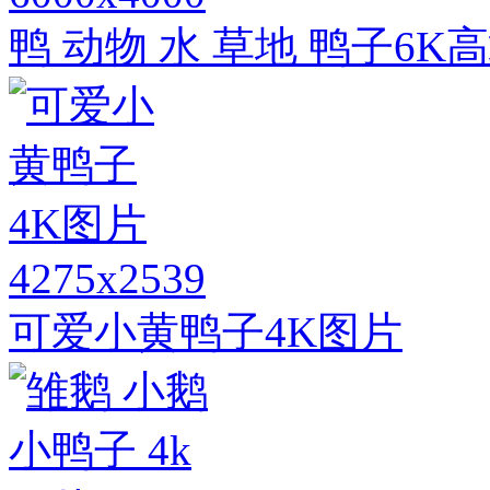
鸭 动物 水 草地 鸭子6
4275x2539
可爱小黄鸭子4K图片